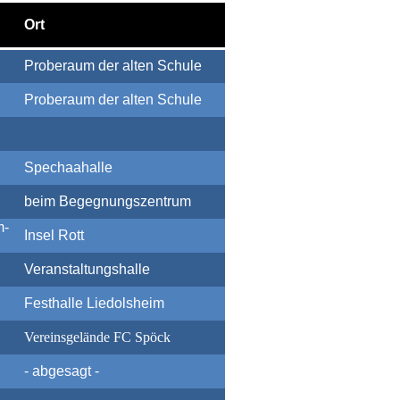
Ort
Proberaum der alten Schule
Proberaum der alten Schule
Spechaahalle
beim Begegnungszentrum
m-
Insel Rott
Veranstaltungshalle
Festhalle Liedolsheim
Vereinsgelände FC Spöck
- abgesagt -