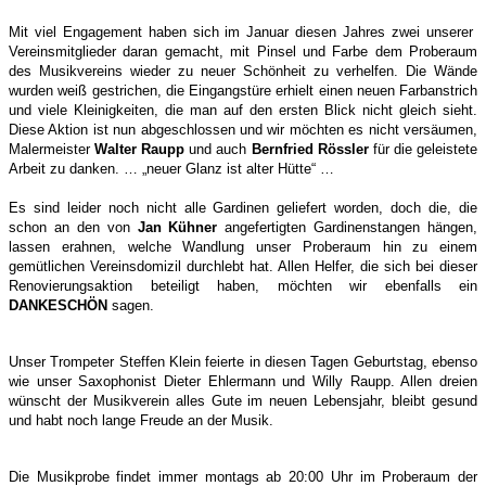
Mit viel Engagement haben sich im Januar diesen Jahres zwei unserer
Vereinsmitglieder daran gemacht, mit Pinsel und Farbe dem Proberaum
des Musikvereins wieder zu neuer Schönheit zu verhelfen. Die Wände
wurden weiß gestrichen, die Eingangstüre erhielt einen neuen Farbanstrich
und viele Kleinigkeiten, die man auf den ersten Blick nicht gleich sieht.
Diese Aktion ist nun abgeschlossen und wir möchten es nicht versäumen,
Malermeister
Walter Raupp
und auch
Bernfried Rössler
für die geleistete
Arbeit zu danken. … „neuer Glanz ist alter Hütte“ …
Es sind leider noch nicht alle Gardinen geliefert worden, doch die, die
schon an den von
Jan Kühner
angefertigten Gardinenstangen hängen,
lassen erahnen, welche Wandlung unser Proberaum hin zu einem
gemütlichen Vereinsdomizil durchlebt hat. Allen Helfer, die sich bei dieser
Renovierungsaktion beteiligt haben, möchten wir ebenfalls ein
DANKESCHÖN
sagen.
Unser Trompeter Steffen Klein feierte in diesen Tagen Geburtstag, ebenso
wie unser Saxophonist Dieter Ehlermann und Willy Raupp. Allen dreien
wünscht der Musikverein alles Gute im neuen Lebensjahr, bleibt gesund
und habt noch lange Freude an der Musik.
Die Musikprobe findet immer montags ab 20:00 Uhr im Proberaum der