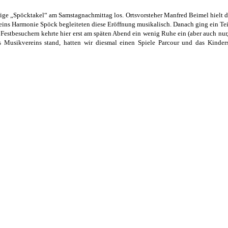
ige „Spöcktakel“ am Samstagnachmittag los. Ortsvorsteher Manfred Beimel hielt d
ns Harmonie Spöck begleiteten diese Eröffnung musikalisch. Danach ging ein Teil 
stbesuchern kehrte hier erst am späten Abend ein wenig Ruhe ein (aber auch nur, w
s Musikvereins stand, hatten wir diesmal einen Spiele Parcour und das Kinde